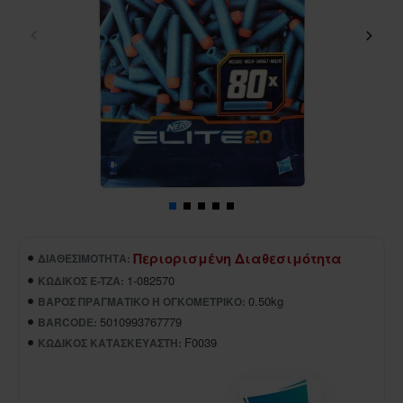
Περιορισμένη Διαθεσιμότητα
ΔΙΑΘΕΣΙΜΌΤΗΤΑ:
1-082570
ΚΩΔΙΚΌΣ E-TZA:
0.50kg
ΒΆΡΟΣ ΠΡΑΓΜΑΤΙΚΌ Ή ΟΓΚΟΜΕΤΡΙΚΌ:
5010993767779
BARCODE:
F0039
ΚΩΔΙΚΌΣ ΚΑΤΑΣΚΕΥΑΣΤΉ: