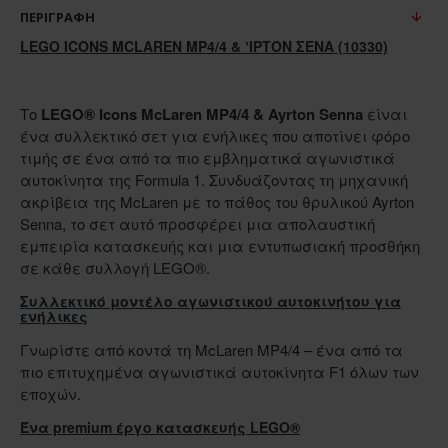
ΠΕΡΙΓΡΑΦΉ
LEGO ICONS MCLAREN MP4/4 & ʼΙΡΤΟΝ ΣΕΝΑ (10330)
Το
LEGO® Icons McLaren MP4/4 & Ayrton Senna
είναι
ένα συλλεκτικό σετ για ενήλικες που αποτίνει φόρο
τιμής σε ένα από τα πιο εμβληματικά αγωνιστικά
αυτοκίνητα της Formula 1. Συνδυάζοντας τη μηχανική
ακρίβεια της McLaren με το πάθος του θρυλικού Ayrton
Senna, το σετ αυτό προσφέρει μια απολαυστική
εμπειρία κατασκευής και μια εντυπωσιακή προσθήκη
σε κάθε συλλογή LEGO®.
Συλλεκτικό μοντέλο αγωνιστικού αυτοκινήτου για
ενήλικες
Γνωρίστε από κοντά τη McLaren MP4/4 – ένα από τα
πιο επιτυχημένα αγωνιστικά αυτοκίνητα F1 όλων των
εποχών.
Ένα premium έργο κατασκευής LEGO®