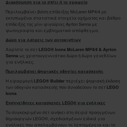
Διακόσμηση για το σπίτι ή το γραφείο
Περιλαμβάνει βάση επίδειξης McLaren MP4/4 με
εκτυπωμένα στατιστικά στοιχεία οχήματος και βάθρο
επίδειξης της μίνι φιγούρας Ayrton Senna με
φωτογραφία και εμβληματικό απόφθεγμα.
Δώρο για λάτρεις των αυτοκινήτων
Χαρίστε το σετ
LEGO® Icons McLaren MP4/4 & Ayrton
Senna
ως χριστουγεννιάτικο δώρο ή δώρο γενεθλίων
για ενήλικες.
Περιλαμβάνει ψηφιακές οδηγίες κατασκευής
Η εφαρμογή
LEGO® Builder
περιέχει ψηφιακή έκδοση
των οδηγιών κατασκευής που συνοδεύουν το σετ
LEGO
Icons
.
Ενσυνείδητες κατασκευές LEGO® για ενήλικες
Το συγκεκριμένο σετ ανήκει στη σειρά προηγμένων
δημιουργιών LEGO®, σχεδιασμένων ειδικά για
ενήλικες που απολαμβάνουν τη λεπτομέρεια και τη