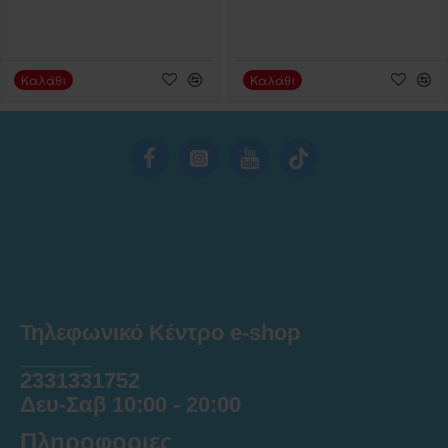
Καλάθι
Καλάθι
Τηλεφωνικό Κέντρο e-shop
______
2331331752
Δευ-Σαβ 10:00 - 20:00
Πληροφοριες