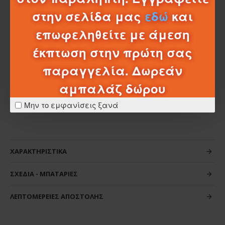
δραστηριότητες κοινωνικο-συναισθηματικής μάθησης για
στην σελίδα μας
εδώ
και
τα νήπια καθώς εξερευνούν τα διαφορετικά
συναισθήματα που μπορούν να νιώθουν τα νήπια στα
επωφεληθείτε με άμεση
πάρτι.
έκπτωση στην πρώτη σας
Αριθμός τεμαχίων: 22 κομμάτια
παραγγελία. Δωρεάν
Ηλικία από 1,5 ετών
αμπαλάζ δώρου
Μην το εμφανίσεις ξανά
ΧΑΡΑΚΤΗΡΙΣΤΙΚΆ
ΣΧΈΔΙΑ - ΜΠΑΤΑΡΊΕΣ
ΛΕΠΤΟΜΈΡΕΙΕΣ ΑΠΟΣΤΟΛΉΣ