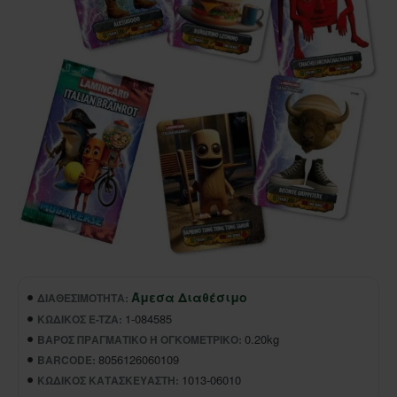
Άμεσα Διαθέσιμο
ΔΙΑΘΕΣΙΜΌΤΗΤΑ:
1-084585
ΚΩΔΙΚΌΣ E-TZA:
0.20kg
ΒΆΡΟΣ ΠΡΑΓΜΑΤΙΚΌ Ή ΟΓΚΟΜΕΤΡΙΚΌ:
8056126060109
BARCODE:
1013-06010
ΚΩΔΙΚΌΣ ΚΑΤΑΣΚΕΥΑΣΤΉ: