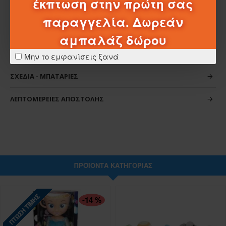
έκπτωση στην πρώτη σας
παραγγελία. Δωρεάν
αμπαλάζ δώρου
ΧΑΡΑΚΤΗΡΙΣΤΙΚΆ
Μην το εμφανίσεις ξανά
ΣΧΈΔΙΑ - ΜΠΑΤΑΡΊΕΣ
ΛΕΠΤΟΜΈΡΕΙΕΣ ΑΠΟΣΤΟΛΉΣ
ΠΡΟΪΌΝΤΑ ΚΑΤΗΓΟΡΊΑΣ
ΠΤΏΣΗ ΤΙΜΉΣ
-14 %