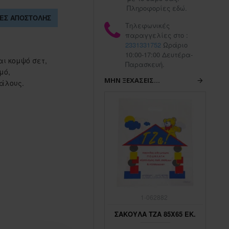
Πληροφορίες εδώ.
ΕΣ ΑΠΟΣΤΟΛΉΣ
Τηλεφωνικές
παραγγελίες στο :
2331331752
Ωράριο
10:00-17:00 Δευτέρα-
ι κομψό σετ,
Παρασκευή.
μό,
ΜΗΝ ΞΕΧΆΣΕΙΣ...
γάλους.
1-062883
1-062882
ΣΑΚΟΥΛΑ ΤΖΑ 45Χ65 ΕΚ.
ΣΑΚΟΥΛΑ ΤΖΑ 85Χ65 ΕΚ.
ΣΑ