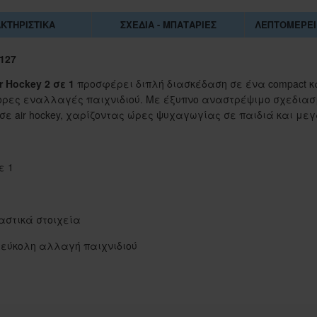
ΚΤΗΡΙΣΤΙΚΆ
ΣΧΈΔΙΑ - ΜΠΑΤΑΡΊΕΣ
ΛΕΠΤΟΜΈΡΕΙ
127
 Hockey 2 σε 1
προσφέρει διπλή διασκέδαση σε ένα compact κα
γορες εναλλαγές παιχνιδιού. Με έξυπνο αναστρέψιμο σχεδιασ
ε air hockey, χαρίζοντας ώρες ψυχαγωγίας σε παιδιά και με
ε 1
αστικά στοιχεία
 εύκολη αλλαγή παιχνιδιού
1-062884
ΣΑΚΟΥΛΑ ΤΖΑ 45Χ55 ΕΚ.