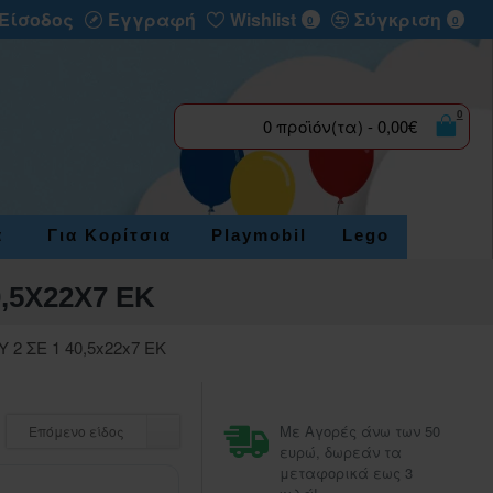
Είσοδος
Εγγραφή
Wishlist
Σύγκριση
0
0
0
0 προϊόν(τα) - 0,00€
α
Για Κορίτσια
Playmobil
Lego
,5X22X7 ΕΚ
2 ΣΕ 1 40,5x22x7 ΕΚ
Με Αγορές άνω των 50
Επόμενο είδος
ευρώ, δωρεάν τα
μεταφορικά εως 3