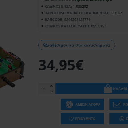
1-085282
ΚΩΔΙΚΌΣ E-TZA:
2.10kg
ΒΆΡΟΣ ΠΡΑΓΜΑΤΙΚΌ Ή ΟΓΚΟΜΕΤΡΙΚΌ:
5204258125774
BARCODE:
025.8127
ΚΩΔΙΚΌΣ ΚΑΤΑΣΚΕΥΑΣΤΉ:
Διαθεσιμότητα στα καταστήματα
34,95€
ΚΑΛΆΘΙ
ΆΜΕΣΗ ΑΓΟΡΆ
ΡΩ
ΕΠΙΘΥΜΗΤΌ
Σ