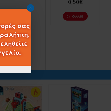
0,30€
0,50€
ΚΑΛΆΘΙ
ΚΑΛΆΘΙ
ποντας κάθε
γορές σας
αραλήπτη.
εληθείτε
γγελία.