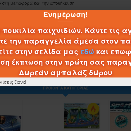
0,20€
ο στη μεταφορά και την αποθήκευση
Ενημέρωση!
ες και δώρο
ΚΑΛΆΘΙ
ζιο που συνδυάζει δράση, ανταγωνισμό και ποιότητα, μετατρέ
 ποικιλία παιχνιδιών. Κάντε τις α
λτε την παραγγελία άμεσα στον π
ίτε στην σελίδα μας
εδώ
και επωφ
ση έκπτωση στην πρώτη σας παρα
Δωρεάν αμπαλάζ δώρου
νίσεις ξανά
ΠΡΟΪΌΝΤΑ ΚΑΤΗΓΟΡΊΑΣ