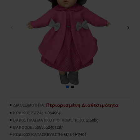
Περιορισμένη Διαθεσιμότητα
ΔΙΑΘΕΣΙΜΌΤΗΤΑ:
1-064964
ΚΩΔΙΚΌΣ E-TZA:
2.60kg
ΒΆΡΟΣ ΠΡΑΓΜΑΤΙΚΌ Ή ΟΓΚΟΜΕΤΡΙΚΌ:
5555552401287
BARCODE:
G28-LP2401
ΚΩΔΙΚΌΣ ΚΑΤΑΣΚΕΥΑΣΤΉ: