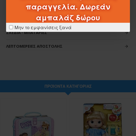
παραγγελία. Δωρεάν
αμπαλάζ δώρου
ΧΑΡΑΚΤΗΡΙΣΤΙΚΆ
Μην το εμφανίσεις ξανά
ΣΧΈΔΙΑ - ΜΠΑΤΑΡΊΕΣ
ΛΕΠΤΟΜΈΡΕΙΕΣ ΑΠΟΣΤΟΛΉΣ
ΠΡΟΪΌΝΤΑ ΚΑΤΗΓΟΡΊΑΣ