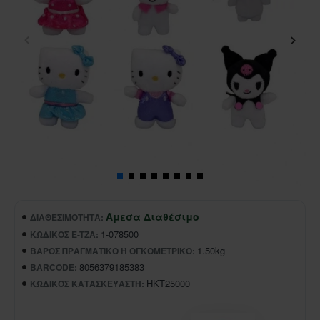
Άμεσα Διαθέσιμο
ΔΙΑΘΕΣΙΜΌΤΗΤΑ:
1-078500
ΚΩΔΙΚΌΣ E-TZA:
1.50kg
ΒΆΡΟΣ ΠΡΑΓΜΑΤΙΚΌ Ή ΟΓΚΟΜΕΤΡΙΚΌ:
8056379185383
BARCODE:
HKT25000
ΚΩΔΙΚΌΣ ΚΑΤΑΣΚΕΥΑΣΤΉ: