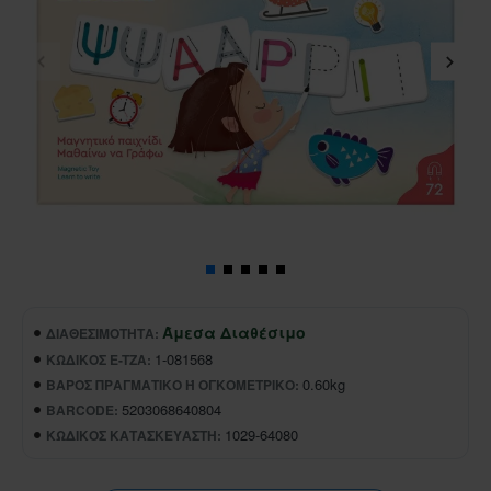
Άμεσα Διαθέσιμο
ΔΙΑΘΕΣΙΜΌΤΗΤΑ:
1-081568
ΚΩΔΙΚΌΣ E-TZA:
0.60kg
ΒΆΡΟΣ ΠΡΑΓΜΑΤΙΚΌ Ή ΟΓΚΟΜΕΤΡΙΚΌ:
5203068640804
BARCODE:
1029-64080
ΚΩΔΙΚΌΣ ΚΑΤΑΣΚΕΥΑΣΤΉ: