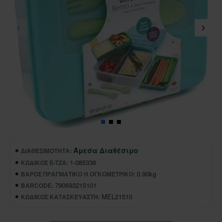
Άμεσα Διαθέσιμο
ΔΙΑΘΕΣΙΜΌΤΗΤΑ:
1-085336
ΚΩΔΙΚΌΣ E-TZA:
0.90kg
ΒΆΡΟΣ ΠΡΑΓΜΑΤΙΚΌ Ή ΟΓΚΟΜΕΤΡΙΚΌ:
790693215101
BARCODE:
MEL21510
ΚΩΔΙΚΌΣ ΚΑΤΑΣΚΕΥΑΣΤΉ: