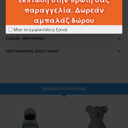
παραγγελία. Δωρεάν
αμπαλάζ δώρου
ΧΑΡΑΚΤΗΡΙΣΤΙΚΆ
Μην το εμφανίσεις ξανά
ΣΧΈΔΙΑ - ΜΠΑΤΑΡΊΕΣ
ΛΕΠΤΟΜΈΡΕΙΕΣ ΑΠΟΣΤΟΛΉΣ
ΠΡΟΪΌΝΤΑ ΚΑΤΗΓΟΡΊΑΣ