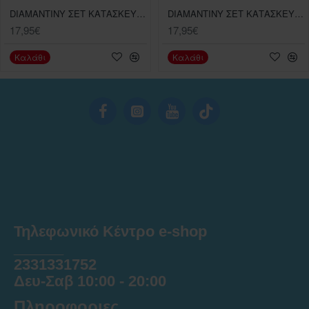
DIAMANTINY ΣΕΤ ΚΑΤΑΣΚΕΥΗΣ ΑΝΑΓΛΥΦΩΝ ΨΗΦΙΔΩΤΩΝ GIRABRILLA ΔΙΑΣΗΜΟΙ ΠΙΝΑΚΕΣ 3 ΣΧΕΔΙΑ
DIAMANTINY ΣΕΤ ΚΑΤΑΣΚΕΥΗΣ ΑΝΑΓΛΥΦΩΝ ΨΗΦΙΔΩΤΩΝ GIRABRILLA ΘΑΛΛΑΣΙΑ ΠΛΑΣΜΑΤΑ 3 ΣΧΕΔΙΑ
17,95€
17,95€
Καλάθι
Καλάθι
Τηλεφωνικό Κέντρο e-shop
______
2331331752
Δευ-Σαβ 10:00 - 20:00
Πληροφοριες