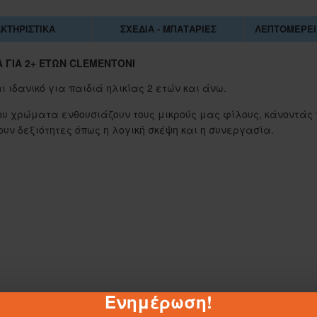
ΚΤΗΡΙΣΤΙΚΆ
ΣΧΈΔΙΑ - ΜΠΑΤΑΡΊΕΣ
ΛΕΠΤΟΜΈΡΕΙ
 ΓΙΑ 2+ ΕΤΏΝ CLEMENTONI
ναι ιδανικό για παιδιά ηλικίας 2 ετών και άνω.
του χρώματα ενθουσιάζουν τους μικρούς μας φίλους, κάνοντάς 
 δεξιότητες όπως η λογική σκέψη και η συνεργασία.
1-062884
1-062883
ΣΑΚΟΥΛΑ ΤΖΑ 45Χ55 ΕΚ.
Ενημέρωση!
ΣΑΚΟΥΛΑ ΤΖΑ 45Χ65 ΕΚ.