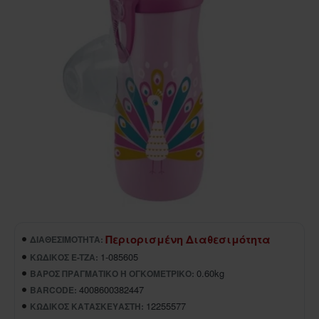
Περιορισμένη Διαθεσιμότητα
ΔΙΑΘΕΣΙΜΌΤΗΤΑ:
1-085605
ΚΩΔΙΚΌΣ E-TZA:
0.60kg
ΒΆΡΟΣ ΠΡΑΓΜΑΤΙΚΌ Ή ΟΓΚΟΜΕΤΡΙΚΌ:
4008600382447
BARCODE:
12255577
ΚΩΔΙΚΌΣ ΚΑΤΑΣΚΕΥΑΣΤΉ: