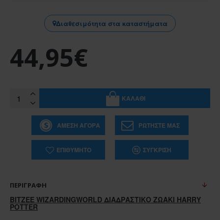
Διαθεσιμότητα στα καταστήματα
44,95€
ΚΑΛΆΘΙ
ΆΜΕΣΗ ΑΓΟΡΆ
ΡΩΤΉΣΤΕ ΜΑΣ
ΕΠΙΘΥΜΗΤΌ
ΣΎΓΚΡΙΣΗ
ΠΕΡΙΓΡΑΦΉ
BITZEE WIZARDINGWORLD ΔΙΑΔΡΑΣΤΙΚΟ ΖΩΑΚΙ HARRY
POTTER