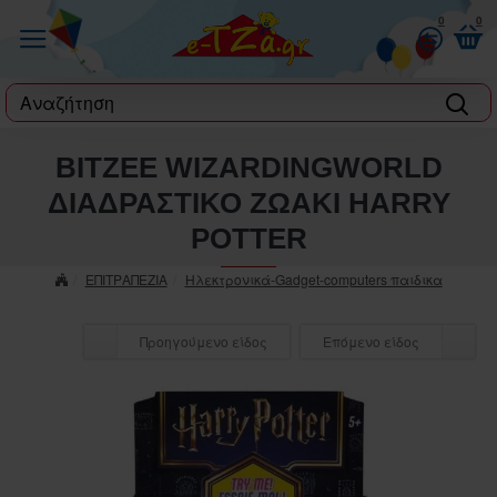
0
0
label
BITZEE WIZARDINGWORLD
ΔΙΑΔΡΑΣΤΙΚΟ ΖΩΑΚΙ HARRY
POTTER
ΕΠΙΤΡΑΠΕΖΙΑ
Ηλεκτρονικά-Gadget-computers παιδικα
Προηγούμενο είδος
Επόμενο είδος