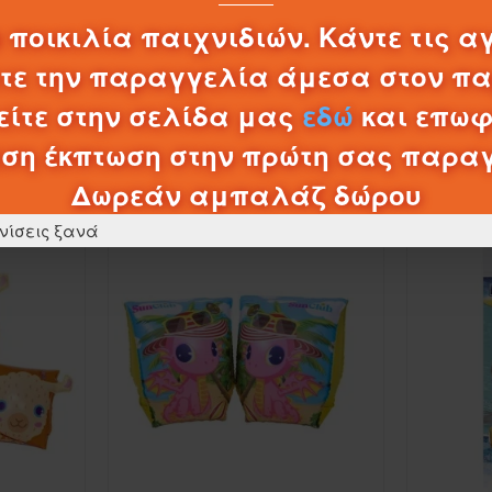
0,20€
 ποικιλία παιχνιδιών. Κάντε τις α
λτε την παραγγελία άμεσα στον π
ΚΑΛΆΘΙ
ίτε στην σελίδα μας
εδώ
και επωφ
ση έκπτωση στην πρώτη σας παρα
ΠΡΟΪΌΝΤΑ ΚΑΤΗΓΟΡΊΑΣ
Δωρεάν αμπαλάζ δώρου
νίσεις ξανά