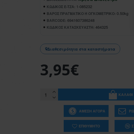
1-085232
ΚΩΔΙΚΌΣ E-TZA:
0.50kg
ΒΆΡΟΣ ΠΡΑΓΜΑΤΙΚΌ Ή ΟΓΚΟΜΕΤΡΙΚΌ:
6941607386248
BARCODE:
464325
ΚΩΔΙΚΌΣ ΚΑΤΑΣΚΕΥΑΣΤΉ:
Διαθεσιμότητα στα καταστήματα
3,95€
ΚΑΛΆΘΙ
ΆΜΕΣΗ ΑΓΟΡΆ
ΡΩ
ΕΠΙΘΥΜΗΤΌ
Σ