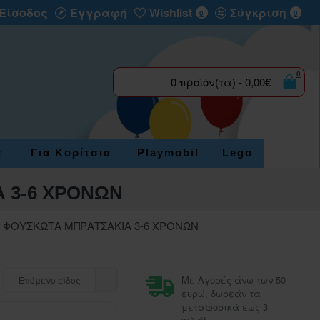
Είσοδος
Εγγραφή
Wishlist
Σύγκριση
0
0
0
0 προϊόν(τα) - 0,00€
α
Για Κορίτσια
Playmobil
Lego
 3-6 ΧΡΟΝΩΝ
 ΦΟΥΣΚΩΤΑ ΜΠΡΑΤΣΑΚΙΑ 3-6 ΧΡΟΝΩΝ
Με Αγορές άνω των 50
Επόμενο είδος
ευρώ, δωρεάν τα
μεταφορικά εως 3