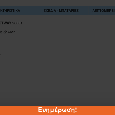
ΚΤΗΡΙΣΤΙΚΆ
ΣΧΈΔΙΑ - ΜΠΑΤΑΡΊΕΣ
ΛΕΠΤΟΜΈΡΕΙ
STWAY 98001
ρη άνωση
ν
1-062884
Ενημέρωση!
ΣΑΚΟΥΛΑ ΤΖΑ 45Χ55 ΕΚ.