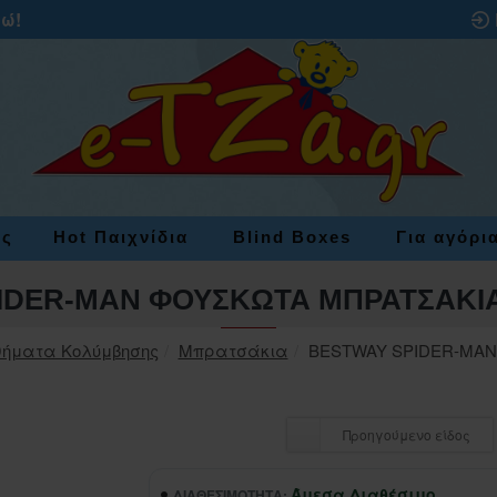
ρώ!
ες
Hot Παιχνίδια
Blind Boxes
Για αγόρι
IDER-MAN ΦΟΥΣΚΩΤΑ ΜΠΡΑΤΣΑΚΙΑ
θήματα Κολύμβησης
Μπρατσάκια
BESTWAY SPIDER-MAN
Προηγούμενο είδος
Άμεσα Διαθέσιμο
ΔΙΑΘΕΣΙΜΌΤΗΤΑ: