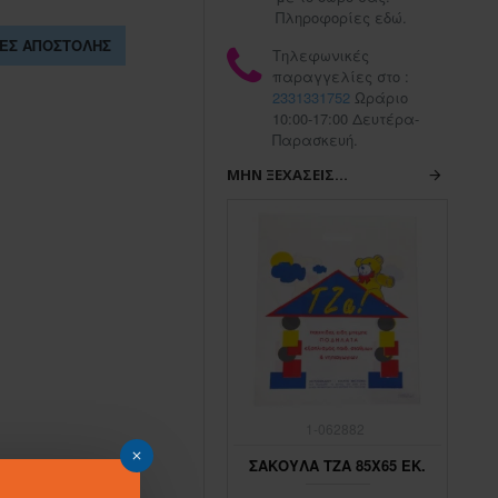
Πληροφορίες εδώ.
ΕΣ ΑΠΟΣΤΟΛΉΣ
Τηλεφωνικές
παραγγελίες στο :
2331331752
Ωράριο
10:00-17:00 Δευτέρα-
Παρασκευή.
ΜΗΝ ΞΕΧΆΣΕΙΣ...
1-062883
1-062882
ΣΑΚΟΥΛΑ ΤΖΑ 45Χ65 ΕΚ.
ΣΑΚΟΥΛΑ ΤΖΑ 85Χ65 ΕΚ.
ΣΑ