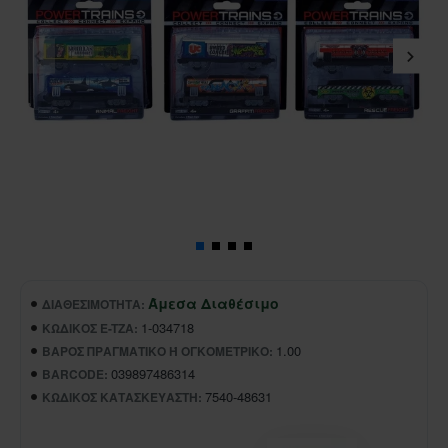
Άμεσα Διαθέσιμο
ΔΙΑΘΕΣΙΜΌΤΗΤΑ:
1-034718
ΚΩΔΙΚΌΣ E-TZA:
1.00
ΒΆΡΟΣ ΠΡΑΓΜΑΤΙΚΌ Ή ΟΓΚΟΜΕΤΡΙΚΌ:
039897486314
BARCODE:
7540-48631
ΚΩΔΙΚΌΣ ΚΑΤΑΣΚΕΥΑΣΤΉ: