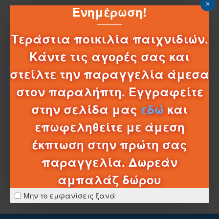
Ενημέρωση!
ΠΕΡΙΓΡΑΦΉ
ΒΑΓΟΝΙΑ ΓΙΑ ΤΡΑΙΝΑΚΙ POWER TRAINS AS RESCUE
FREIGHT
Τεράστια ποικιλία παιχνιδιών.
Σετ 2 βαγόνια για τρενάκια σε 3 διαφορετρικά
Κάντε τις αγορές σας και
σχέδια. Τα βαγόνια είναι συμβατά με όλα τα
τρενάκια της σειράς Power Trains. Υπέροχο παιχνίδι
στείλτε την παραγγελία άμεσα
τρενάκι από την AS Company
στον παραλήπτη. Εγγραφείτε
στην σελίδα μας
εδώ
και
επωφεληθείτε με άμεση
ΣΧΈΔΙΑ - ΜΠΑΤΑΡΊΕΣ
έκπτωση στην πρώτη σας
παραγγελία. Δωρεάν
ΛΕΠΤΟΜΈΡΕΙΕΣ ΑΠΟΣΤΟΛΉΣ
αμπαλάζ δώρου
Μην το εμφανίσεις ξανά