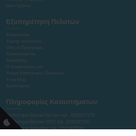
Όροι Χρήσης
Εξυπηρέτηση Πελατών
Επικοινωνία
Χάρτης ιστότοπου
Όλες οι Προσφορές
Κατασκευαστές
Αναζήτηση
Ο λογαριασμός μου
Αίτημα Επιστροφής Προϊόντος
e-tza blog
Δωροκάρτες
Πληροφορίες Καταστήματων
Κατάστημα Βέροια Κέντρο τηλ. 2331027170
Κατάστημα Βέροια ΝΠΟ τηλ. 2331027237
Κατάστημα Χαλκίδας τηλ. 2221307939
Ηλεκτρονικό Κατάστημα Eshop τηλ. 2331331752